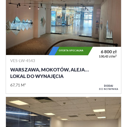
OFERTA SPECJALNA
6 800
zł
2
100,43 zł/m
VES-LW-4543
WARSZAWA, MOKOTÓW, ALEJA…
LOKAL DO WYNAJĘCIA
67,71 M²
DODAJ
DO NOTATNIKA