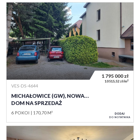
1 795 000
zł
2
10 515,52 zł/m
VES-DS-4644
MICHAŁOWICE (GW), NOWA…
DOM NA SPRZEDAŻ
6 POKOI
170,70 M²
DODAJ
DO NOTATNIKA