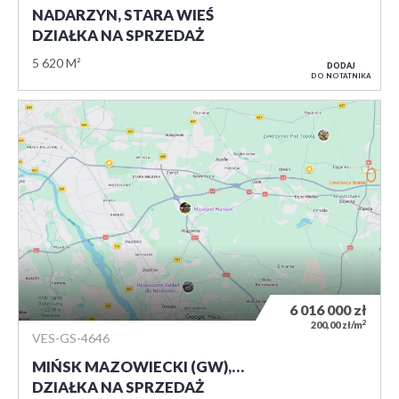
NADARZYN, STARA WIEŚ
DZIAŁKA NA SPRZEDAŻ
5 620 M²
DODAJ
DO NOTATNIKA
6 016 000
zł
2
200,00 zł/m
VES-GS-4646
MIŃSK MAZOWIECKI (GW),…
DZIAŁKA NA SPRZEDAŻ