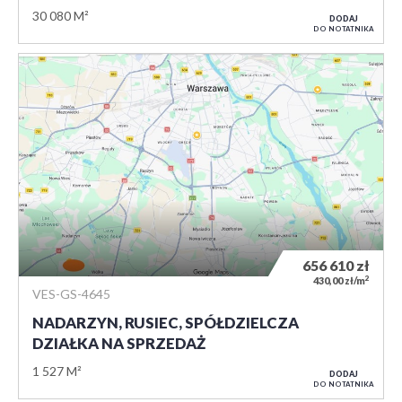
30 080 M²
DODAJ
DO NOTATNIKA
656 610
zł
2
430,00 zł/m
VES-GS-4645
NADARZYN, RUSIEC, SPÓŁDZIELCZA
DZIAŁKA NA SPRZEDAŻ
1 527 M²
DODAJ
DO NOTATNIKA