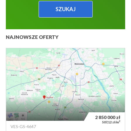
NAJNOWSZE OFERTY
2 850 000
zł
2
507,12 zł/m
VES-GS-4647