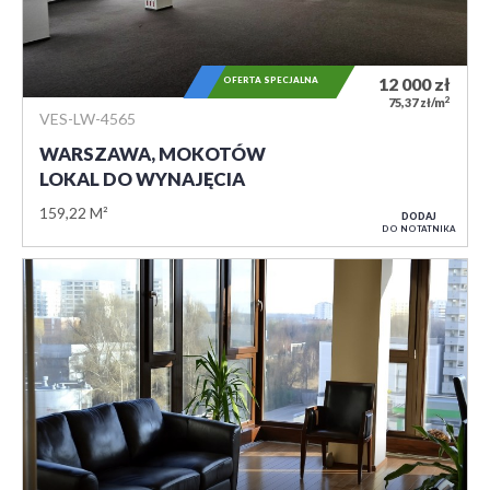
OFERTA SPECJALNA
12 000
zł
2
75,37 zł/m
VES-LW-4565
WARSZAWA, MOKOTÓW
LOKAL DO WYNAJĘCIA
159,22 M²
DODAJ
DO NOTATNIKA