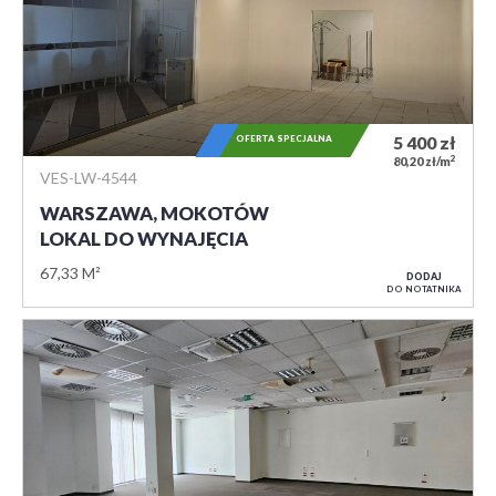
OFERTA SPECJALNA
5 400
zł
2
80,20 zł/m
VES-LW-4544
WARSZAWA, MOKOTÓW
LOKAL DO WYNAJĘCIA
67,33 M²
DODAJ
DO NOTATNIKA