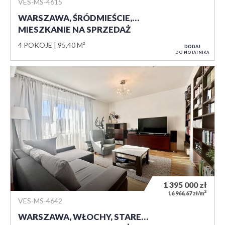
VES-MS-4615
WARSZAWA, ŚRÓDMIEŚCIE,…
MIESZKANIE NA SPRZEDAŻ
4 POKOJE
95,40 M²
DODAJ
DO NOTATNIKA
1 395 000
zł
2
16 966,67 zł/m
VES-MS-4642
WARSZAWA, WŁOCHY, STARE…