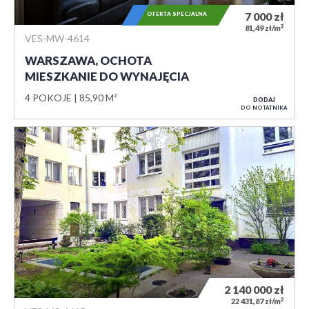
OFERTA SPECJALNA
7 000
zł
2
81,49 zł/m
VES-MW-4614
WARSZAWA, OCHOTA
MIESZKANIE DO WYNAJĘCIA
4 POKOJE
85,90 M²
DODAJ
DO NOTATNIKA
2 140 000
zł
2
22 431,87 zł/m