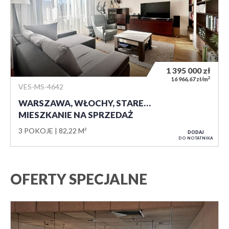
1 395 000
zł
2
16 966,67 zł/m
VES-MS-4642
WARSZAWA, WŁOCHY, STARE…
MIESZKANIE NA SPRZEDAŻ
3 POKOJE
82,22 M²
DODAJ
DO NOTATNIKA
OFERTY SPECJALNE