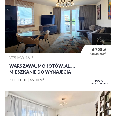
6 700
zł
2
103,08 zł/m
VES-MW-4643
WARSZAWA, MOKOTÓW, AL.…
MIESZKANIE DO WYNAJĘCIA
3 POKOJE
65,00 M²
DODAJ
DO NOTATNIKA