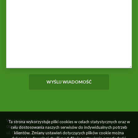
Vestrahouse sp. z o.o.
Ta strona wykorzystuje pliki cookies w celach statystycznych oraz w
00-754 Warszawa
celu dostosowania naszych serwisów do indywidualnych potrzeb
ul. Gagarina 26 lok.U 4
klientów. Zmiany ustawień dotyczących plików cookie można