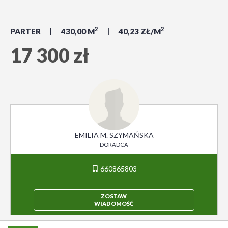
2
2
PARTER
430,00 M
40,23 ZŁ/M
17 300 zł
EMILIA M. SZYMAŃSKA
DORADCA
660865803
ZOSTAW
WIADOMOŚĆ