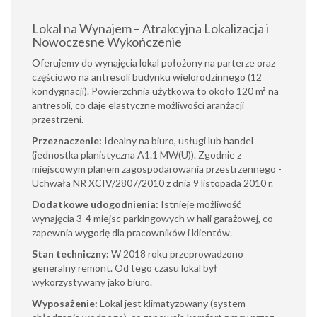
Lokal na Wynajem – Atrakcyjna Lokalizacja i
Nowoczesne Wykończenie
Oferujemy do wynajęcia lokal położony na parterze oraz
częściowo na antresoli budynku wielorodzinnego (12
kondygnacji). Powierzchnia użytkowa to około 120 m² na
antresoli, co daje elastyczne możliwości aranżacji
przestrzeni.
Przeznaczenie:
Idealny na biuro, usługi lub handel
(jednostka planistyczna A1.1 MW(U)). Zgodnie z
miejscowym planem zagospodarowania przestrzennego -
Uchwała NR XCIV/2807/2010 z dnia 9 listopada 2010 r.
Dodatkowe udogodnienia:
Istnieje możliwość
wynajęcia 3-4 miejsc parkingowych w hali garażowej, co
zapewnia wygodę dla pracowników i klientów.
Stan techniczny:
W 2018 roku przeprowadzono
generalny remont. Od tego czasu lokal był
wykorzystywany jako biuro.
Wyposażenie:
Lokal jest klimatyzowany (system