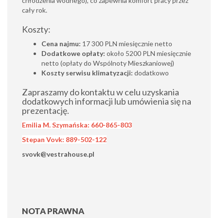
chłodzenia wodnego), co zapewnia komfort pracy przez
cały rok.
Koszty:
Cena najmu:
17 300 PLN miesięcznie netto
Dodatkowe opłaty:
około 5200 PLN miesięcznie
netto (opłaty do Wspólnoty Mieszkaniowej)
Koszty serwisu klimatyzacji:
dodatkowo
Zapraszamy do kontaktu w celu uzyskania
dodatkowych informacji lub umówienia się na
prezentację.
Emilia M. Szymańska: 660-865-803
Stepan Vovk: 889-502-122
svovk@vestrahouse.pl
NOTA PRAWNA