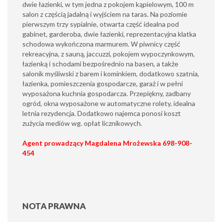
dwie łazienki, w tym jedna z pokojem kąpielowym, 100 m
salon z częścią jadalną i wyjściem na taras. Na poziomie
pierwszym trzy sypialnie, otwarta część idealna pod
gabinet, garderoba, dwie łazienki, reprezentacyjna klatka
schodowa wykończona marmurem. W piwnicy część
rekreacyjna, z sauną, jaccuzzi, pokojem wypoczynkowym,
łazienką i schodami bezpośrednio na basen, a także
salonik myśliwski z barem i kominkiem, dodatkowo szatnia,
łazienka, pomieszczenia gospodarcze, garaż i w pełni
wyposażona kuchnia gospodarcza. Przepiękny, zadbany
ogród, okna wyposażone w automatyczne rolety, idealna
letnia rezydencja. Dodatkowo najemca ponosi koszt
zużycia mediów wg. opłat licznikowych.
Agent prowadzący Magdalena Mrożewska 698-908-
454
NOTA PRAWNA