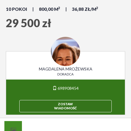
2
2
10 POKOI
800,00 M
36,88 ZŁ/M
29 500 zł
MAGDALENA MROŻEWSKA
DORADCA
698908454
ZOSTAW
WIADOMOŚĆ