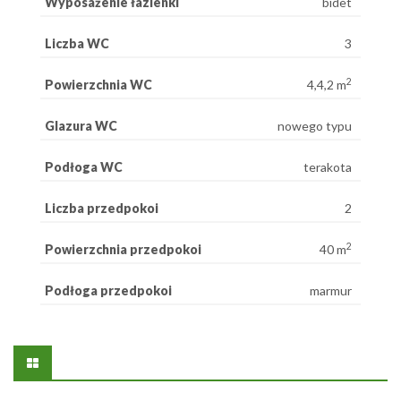
Wyposażenie łazienki
bidet
Liczba WC
3
2
Powierzchnia WC
4,4,2 m
Glazura WC
nowego typu
Podłoga WC
terakota
Liczba przedpokoi
2
2
Powierzchnia przedpokoi
40 m
Podłoga przedpokoi
marmur