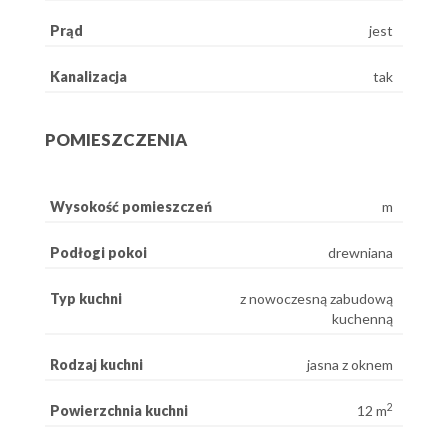
Prąd
jest
Kanalizacja
tak
POMIESZCZENIA
Wysokość pomieszczeń
m
Podłogi pokoi
drewniana
Typ kuchni
z nowoczesną zabudową
kuchenną
Rodzaj kuchni
jasna z oknem
2
Powierzchnia kuchni
12 m