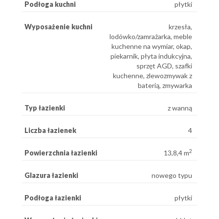
Podłoga kuchni
płytki
Wyposażenie kuchni
krzesła,
lodówko/zamrażarka, meble
kuchenne na wymiar, okap,
piekarnik, płyta indukcyjna,
sprzęt AGD, szafki
kuchenne, zlewozmywak z
baterią, zmywarka
Typ łazienki
z wanną
Liczba łazienek
4
2
Powierzchnia łazienki
13,8,4 m
Glazura łazienki
nowego typu
Podłoga łazienki
płytki