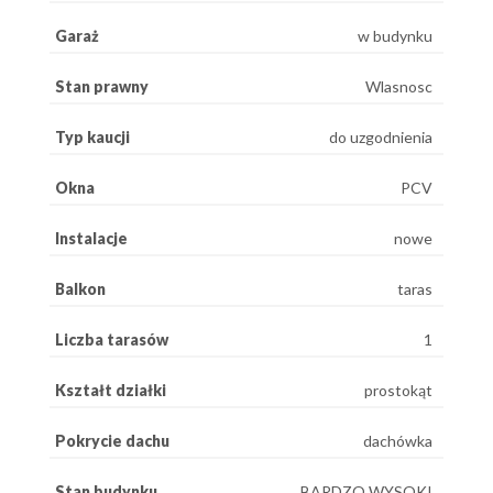
Garaż
w budynku
Stan prawny
Wlasnosc
Typ kaucji
do uzgodnienia
Okna
PCV
Instalacje
nowe
Balkon
taras
Liczba tarasów
1
Kształt działki
prostokąt
Pokrycie dachu
dachówka
Stan budynku
BARDZO WYSOKI